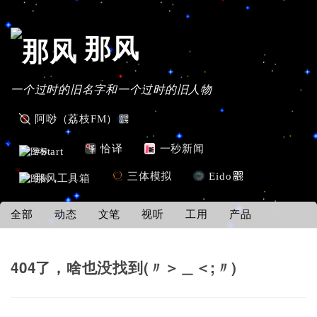
那风
一个过时的旧名字和一个过时的旧人物
阿唦（荔枝FM）
恰译
一秒新闻
#Start
三体模拟
Eido
那风工具箱
全部
动态
文笔
视听
工用
产品
404了，啥也没找到(〃＞＿＜;〃)