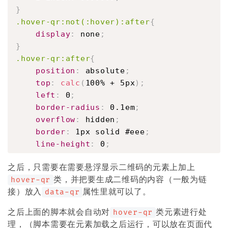
}
.hover-qr:not(:hover):after
{
display
:
 none
;
}
.hover-qr:after
{
position
:
 absolute
;
top
:
calc
(
100% + 5px
)
;
left
:
 0
;
border-radius
:
 0.1em
;
overflow
:
 hidden
;
border
:
 1px solid #eee
;
line-height
:
 0
;
}
之后，只需要在需要悬浮显示二维码的元素上加上
.hover-qr-right:after
{
类，并把要生成二维码的内容（一般为链
hover-qr
left
:
 unset
;
接）放入
属性里就可以了。
data-qr
right
:
 0
;
}
之后上面的脚本就会自动对
类元素进行处
hover-qr
理，（脚本需要在元素加载之后运行，可以放在页面代