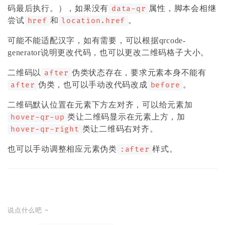
.hover-qr-up:after
{
码最后执行。），如果没有
属性，脚本会相继
data-qr
top
:
 unset
;
尝试
和
。
href
location.href
bottom
:
calc
(
100% + 5px
)
;
}
可能不能适配汉字，如有需要，可以根据
qrcode-
</
style
>
generator说明
更改代码，也可以更改二维码格子大小。
<
script
>
二维码以
伪类状态存在，要求元素本身不能有
after
// 关于二维码生成
伪类，也可以手动改代码改成
。
after
before
(
function
forHoverQr
(
)
{
二维码默认位置在元素下方左对齐，可以给元素加
// 屏蔽移动端
类让二维码显示在元素上方，加
hover-qr-up
if
(
(
navigator
.
userAgent
.
match
(
/
(phone|pad
类让二维码右对齐。
hover-qr-right
也可以手动调整相应元素伪类
样式。
:after
let
 styleEle 
=
 document
.
createElement
(
"sty
document
.
body
.
appendChild
(
styleEle
)
;
let
 counter 
=
0
;
document
.
querySelectorAll
(
".hover-qr"
)
.
for
说点什么吧 ~
let
 qr 
=
qrcode
(
0
,
'M'
)
;