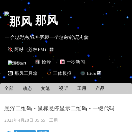
那风
一个过时的旧名字和一个过时的旧人物
阿唦（荔枝FM）
恰译
一秒新闻
#Start
那风工具箱
三体模拟
Eido
全部
动态
文笔
视听
工用
产品
悬浮二维码 - 鼠标悬停显示二维码 - 一键代码
2021年4月28日 05:55
工用