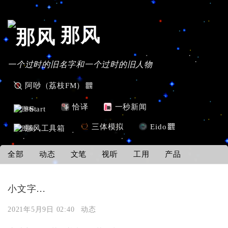
那风
一个过时的旧名字和一个过时的旧人物
阿唦（荔枝FM）
恰译
一秒新闻
#Start
三体模拟
Eido
那风工具箱
全部
动态
文笔
视听
工用
产品
小文字…
2021年5月9日 02:40
动态