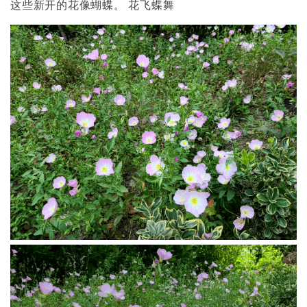
这些新开的花像蝴蝶。 花飞蝶舞