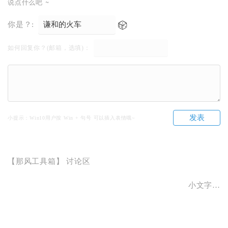
说点什么吧 ~
你是？:
如何回复你？(邮箱，选填)：
发表
小提示：Win10用户按 Win + 句号 可以插入表情哦~
【那风工具箱】 讨论区
小文字…