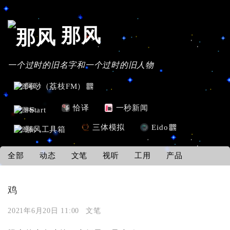
那风
一个过时的旧名字和一个过时的旧人物
阿唦（荔枝FM）
恰译
一秒新闻
#Start
三体模拟
Eido
那风工具箱
全部
动态
文笔
视听
工用
产品
鸡
2021年6月20日 11:00
文笔