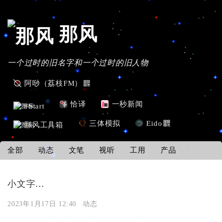
那风
一个过时的旧名字和一个过时的旧人物
阿唦（荔枝FM）
恰译
一秒新闻
#Start
三体模拟
Eido
那风工具箱
全部
动态
文笔
视听
工用
产品
小文字…
2023年1月17日 12:40
动态