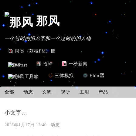
那风
一个过时的旧名字和一个过时的旧人物
阿唦（荔枝FM）
恰译
一秒新闻
#Start
三体模拟
Eido
那风工具箱
全部
动态
文笔
视听
工用
产品
小文字…
2023年1月17日 12:40
动态