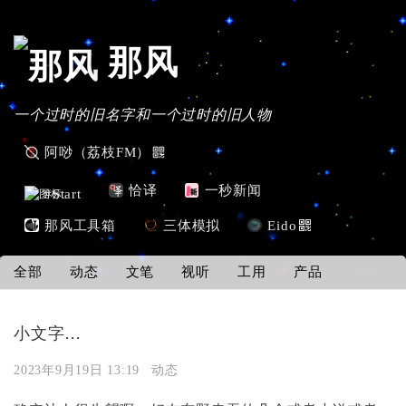
那风
一个过时的旧名字和一个过时的旧人物
阿唦（荔枝FM）
恰译
一秒新闻
#Start
那风工具箱
三体模拟
Eido
全部
动态
文笔
视听
工用
产品
小文字…
2023年9月19日 13:19
动态