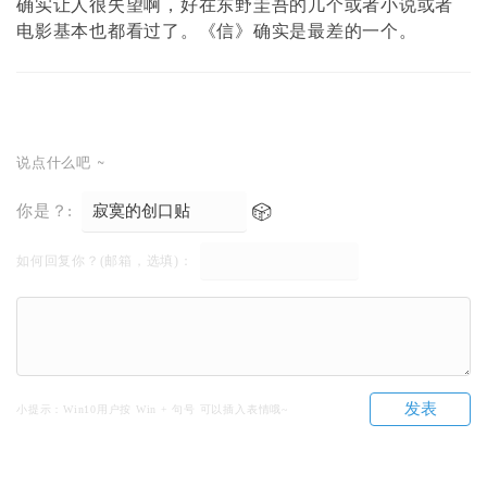
确实让人很失望啊，好在东野圭吾的几个或者小说或者
电影基本也都看过了。《信》确实是最差的一个。
说点什么吧 ~
你是？:
如何回复你？(邮箱，选填)：
发表
小提示：Win10用户按 Win + 句号 可以插入表情哦~