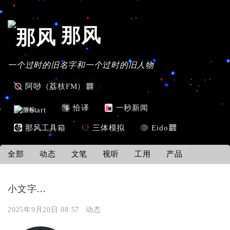
那风
一个过时的旧名字和一个过时的旧人物
阿唦（荔枝FM）
恰译
一秒新闻
#Start
那风工具箱
三体模拟
Eido
全部
动态
文笔
视听
工用
产品
小文字…
2025年9月20日 08:57
动态