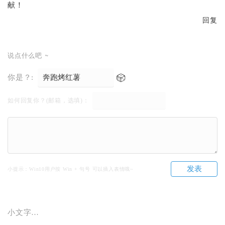
献！
回复
说点什么吧 ~
你是？:
如何回复你？(邮箱，选填)：
发表
小提示：Win10用户按 Win + 句号 可以插入表情哦~
小文字…