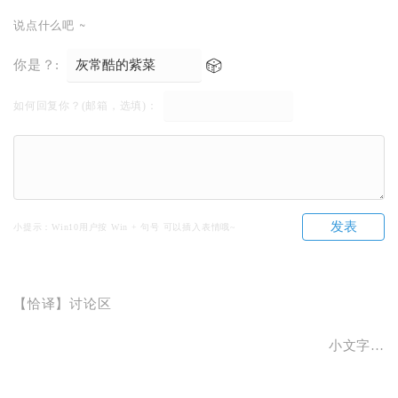
说点什么吧 ~
你是？:
如何回复你？(邮箱，选填)：
发表
小提示：Win10用户按 Win + 句号 可以插入表情哦~
【恰译】讨论区
小文字…