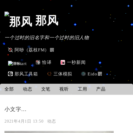
那风
一个过时的旧名字和一个过时的旧人物
阿唦（荔枝FM）
恰译
一秒新闻
#Start
那风工具箱
三体模拟
Eido
全部
动态
文笔
视听
工用
产品
小文字…
2021年4月1日 13:50
动态