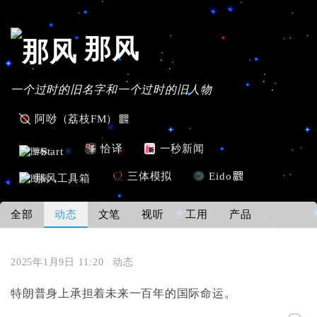
那风
一个过时的旧名字和一个过时的旧人物
阿唦（荔枝FM）
恰译
一秒新闻
#Start
三体模拟
Eido
那风工具箱
全部
动态
文笔
视听
工用
产品
2025年1月9日 11:20
动态
特朗普身上承担着未来一百年的国际命运。