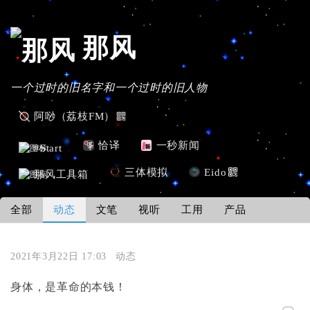
那风
一个过时的旧名字和一个过时的旧人物
阿唦（荔枝FM）
恰译
一秒新闻
#Start
三体模拟
Eido
那风工具箱
全部
动态
文笔
视听
工用
产品
2021年3月22日 17:03
动态
身体，是革命的本钱！