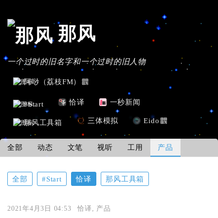
那风
一个过时的旧名字和一个过时的旧人物
阿唦（荔枝FM）
恰译
一秒新闻
#Start
三体模拟
Eido
那风工具箱
全部
动态
文笔
视听
工用
产品
全部
#Start
恰译
那风工具箱
2021年4月3日 04:53
恰译
,
产品