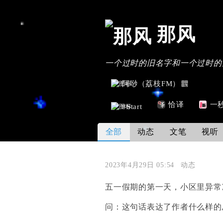
那风
一个过时的旧名字和一个过时的
阿唦（荔枝FM）
恰译
一
#Start
全部
动态
文笔
视听
2023年4月29日 05:54
动态
五一假期的第一天，小区里异常
问：这句话表达了作者什么样的