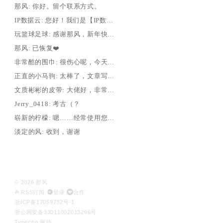
那风: 你好。留个联系方式。
IP数据云: 您好！我们是【IP数据云：ipdatacloud.com】。关注...
玩篮球足球: 感谢那风，新年快乐~
那风: 已恢复❤️
非常酷的围巾: 很伤心呢，今天发现这个大模型不能用了，我的两次省级发言文章都是e...
正直的小马驹: 太棒了，文章写得很棒！编程可能还需加油。感谢无私奉献！
文质彬彬的皮带: 大佬好，非常喜欢这款下载器，是地道的忠实粉，很久没有见您更新了，...
Jerry_0418: 考古（？
崭新的柠檬: 嗯……经常使用您的m3u8下载器，非常感激。最近把家里的设备翻新...
淡定的风: 收到，谢谢
© 2026 那风
RSS订阅
登录
合作
浙ICP备17059732号-1
浙公网安备33011002013266号
Typecho
驱动