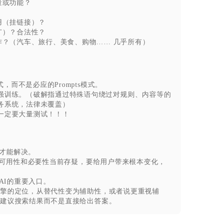
量或功能？
用（挂链接）？
广）？合法性？
作？（汽车、旅行、美食、购物…… 几乎所有）
式，而不是必应的Prompts模式。
强训练。（破解指通过特殊语句绕过对规则、内容等的
务系统，法律未覆盖）
一定要大量测试！！！
才能解决。
擎的可用性和必要性当前存疑，要给用户带来根本变化，
式AI的重要入口。
引擎的定位，从替代性变为辅助性，或者说更重视辅
I建议搜索结果而不是直接给出答案。