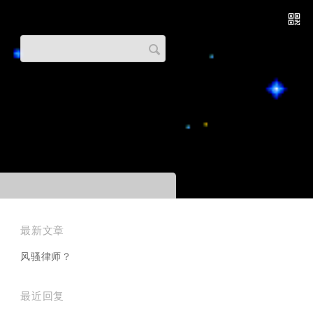
搜
索
关
键
字
最新文章
风骚律师？
最近回复