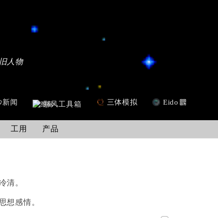
旧人物
秒新闻
三体模拟
Eido
那风工具箱
工用
产品
冷清。
思想感情。