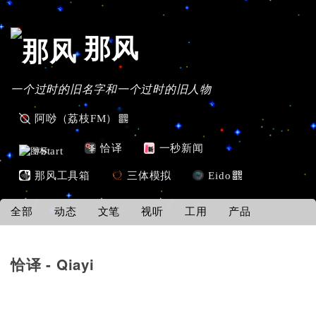
那风
一个过时的旧名字和一个过时的旧人物
阿唦（荔枝FM）
恰译
一秒新闻
#Start
那风工具箱
三体模拟
Eido
全部
动态
文笔
视听
工用
产品
恰译 - Qiayi