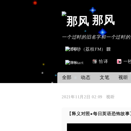
那风
一个过时的旧名字和一个过时的
阿唦（荔枝FM）
恰译
一
#Start
全部
动态
文笔
视听
2021年11月2日 02:09
视听
【释义对照●每日英语恐怖故事】虚幻