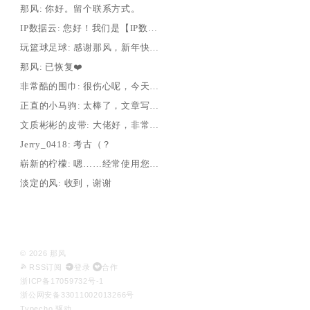
那风: 你好。留个联系方式。
IP数据云: 您好！我们是【IP数据云：ipdatacloud.com】。关注...
玩篮球足球: 感谢那风，新年快乐~
那风: 已恢复❤️
非常酷的围巾: 很伤心呢，今天发现这个大模型不能用了，我的两次省级发言文章都是e...
正直的小马驹: 太棒了，文章写得很棒！编程可能还需加油。感谢无私奉献！
文质彬彬的皮带: 大佬好，非常喜欢这款下载器，是地道的忠实粉，很久没有见您更新了，...
Jerry_0418: 考古（？
崭新的柠檬: 嗯……经常使用您的m3u8下载器，非常感激。最近把家里的设备翻新...
淡定的风: 收到，谢谢
© 2026 那风
RSS订阅
登录
合作
浙ICP备17059732号-1
浙公网安备33011002013266号
Typecho
驱动