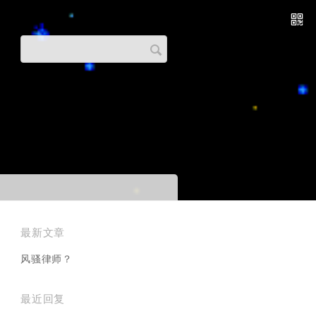
搜
索
关
键
字
最新文章
风骚律师？
最近回复